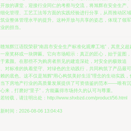
个开放的课堂，迎接行业同仁的考察与交流，将旭辉在安全生产
精细化管理、工艺工法等方面的实践经验进行分享，从而推动区
建筑业整体管理水平的提升。这种开放与共享的姿态，体现了领
企业的担当。
皖赣旭辉江语院荣获“南昌市安全生产标准化观摩工地”，其意义超
了一座奖杯或一块牌匾。它向市场昭示：真正的匠心，始于蓝图
显于素颜。在那些不为购房者所见的建造深处，对安全的极致追
求、对标准的执着坚守、对绿色的主动践行，共同构筑了产品最
信赖的底色。这不仅是旭辉“用心构筑美好生活”理念的生动实践，
为当下房地产行业的高质量发展提供了可资借鉴的范本——唯有
下心来，打磨好“里子”，方能赢得市场持久的认可与尊重。
若转载，请注明出处：http://www.shxbzd.com/product/56.html
新时间：2026-08-06 13:04:43