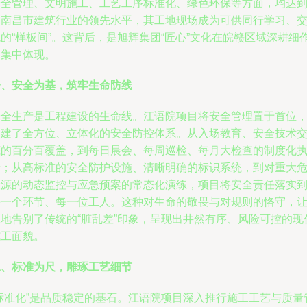
安全管理、文明施工、工艺工序标准化、绿色环保等方面，均达
了南昌市建筑行业的领先水平，其工地现场成为可供同行学习、
的“样板间”。这背后，是旭辉集团“匠心”文化在皖赣区域深耕细
的集中体现。
一、安全为基，筑牢生命防线
安全生产是工程建设的生命线。江语院项目将安全管理置于首位
构建了全方位、立体化的安全防控体系。从入场教育、安全技术
底的百分百覆盖，到每日晨会、每周巡检、每月大检查的制度化
行；从高标准的安全防护设施、清晰明确的标识系统，到对重大
险源的动态监控与应急预案的常态化演练，项目将安全责任落实
每一个环节、每一位工人。这种对生命的敬畏与对规则的恪守，
工地告别了传统的“脏乱差”印象，呈现出井然有序、风险可控的现
施工面貌。
二、标准为尺，雕琢工艺细节
“标准化”是品质稳定的基石。江语院项目深入推行施工工艺与质量