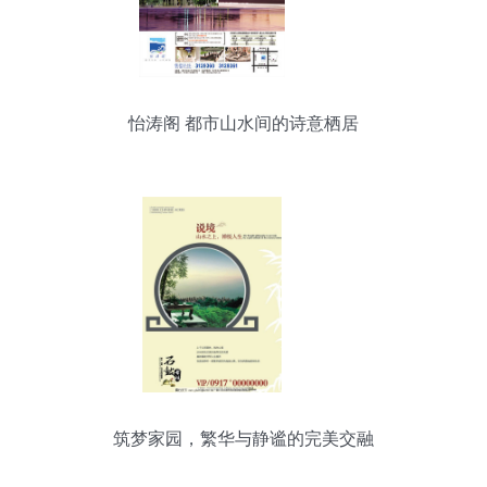
怡涛阁 都市山水间的诗意栖居
筑梦家园，繁华与静谧的完美交融