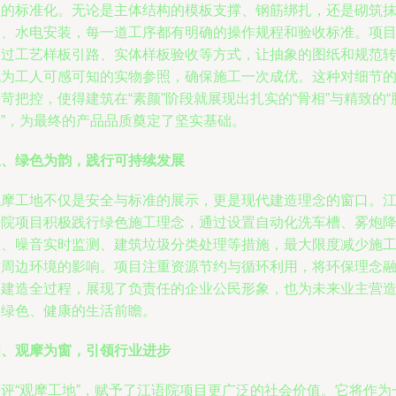
理的标准化。无论是主体结构的模板支撑、钢筋绑扎，还是砌筑
灰、水电安装，每一道工序都有明确的操作规程和验收标准。项
通过工艺样板引路、实体样板验收等方式，让抽象的图纸和规范
化为工人可感可知的实物参照，确保施工一次成优。这种对细节
苛把控，使得建筑在“素颜”阶段就展现出扎实的“骨相”与精致的“
理”，为最终的产品品质奠定了坚实基础。
三、绿色为韵，践行可持续发展
观摩工地不仅是安全与标准的展示，更是现代建造理念的窗口。
语院项目积极践行绿色施工理念，通过设置自动化洗车槽、雾炮
尘、噪音实时监测、建筑垃圾分类处理等措施，最大限度减少施
对周边环境的影响。项目注重资源节约与循环利用，将环保理念
入建造全过程，展现了负责任的企业公民形象，也为未来业主营
了绿色、健康的生活前瞻。
四、观摩为窗，引领行业进步
获评“观摩工地”，赋予了江语院项目更广泛的社会价值。它将作为